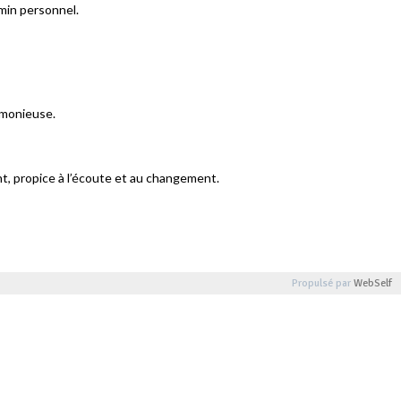
min personnel.
rmonieuse.
nt, propice à l’écoute et au changement.
Propulsé par
WebSelf