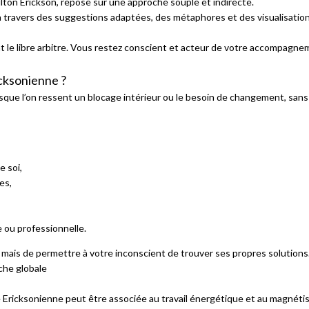
ton Erickson, repose sur une approche souple et indirecte.
 à travers des suggestions adaptées, des métaphores et des visualisations
le libre arbitre. Vous restez conscient et acteur de votre accompagnem
cksonienne ?
sque l’on ressent un blocage intérieur ou le besoin de changement, sans 
e soi,
es,
e ou professionnelle.
, mais de permettre à votre inconscient de trouver ses propres solutions
he globale
Ericksonienne peut être associée au travail énergétique et au magnéti