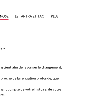
PNOSE
LE TANTRA ET TAO
PLUS
tre
scient afin de favoriser le changement,
, proche de la relaxation profonde, que
nant compte de votre histoire, de votre
re.