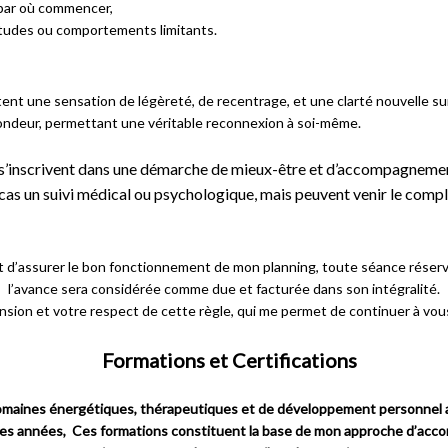
par où commencer,
bitudes ou comportements limitants.
nt une sensation de légèreté, de recentrage, et une clarté nouvelle sur 
ondeur, permettant une véritable reconnexion à soi-même.
 s’inscrivent dans une démarche de mieux-être et d’accompagnemen
 cas un suivi médical ou psychologique, mais peuvent venir le comp
t d’assurer le bon fonctionnement de mon planning, toute séance réser
l’avance sera considérée comme due et facturée dans son intégralité.
sion et votre respect de cette règle, qui me permet de continuer à vou
Formations et Certifications
es domaines énergétiques, thérapeutiques et de développement personnel 
des années, Ces formations constituent la base de mon approche d’acc