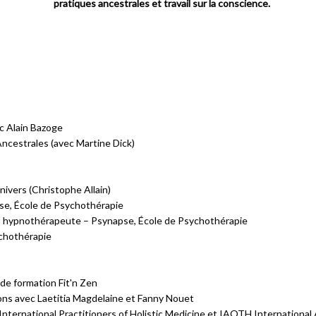
pratiques ancestrales et travail sur la conscience.
c Alain Bazoge
ncestrales (avec Martine Dick)
nivers (Christophe Allain)
e, École de Psychothérapie
e, hypnothérapeute – Psynapse, École de Psychothérapie
chothérapie
e formation Fit'n Zen
ons avec Laetitia Magdelaine et Fanny Nouet
International Practitioners of Holistic Medicine et IAOTH International