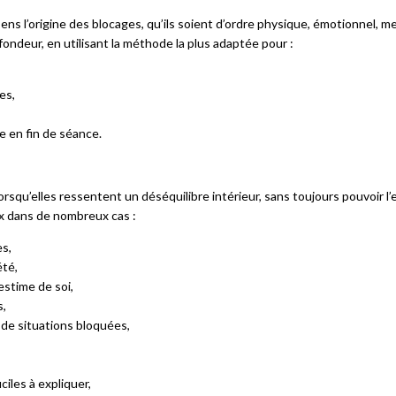
ens l’origine des blocages, qu’ils soient d’ordre physique, émotionnel, men
ondeur, en utilisant la méthode la plus adaptée pour :
es,
e en fin de séance.
squ’elles ressentent un déséquilibre intérieur, sans toujours pouvoir l’
x dans de nombreux cas :
s,
été,
estime de soi,
s,
 de situations bloquées,
ciles à expliquer,