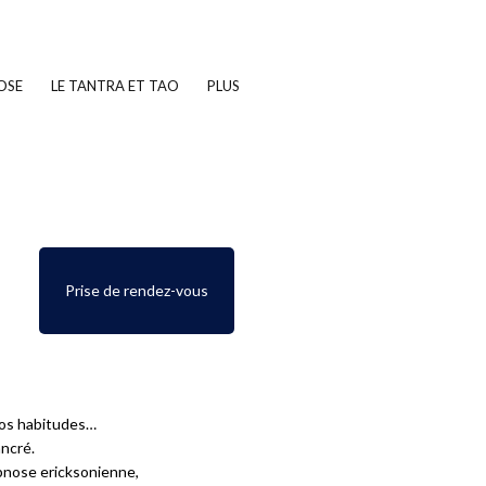
OSE
LE TANTRA ET TAO
PLUS
Prise de rendez-vous
 nos habitudes…
ncré.
pnose ericksonienne,