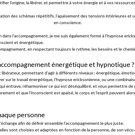
ier l’origine, la libérer, et permettre à votre énergie et à vos ressources
tion des schémas répétitifs, l’apaisement des tensions intérieures et 
en conscience.
loin dans l’accompagnement, je me suis également formé à l’hypnose erick
conscient et énergétique.
mpagnement, en respectant toujours le rythme, les besoins et le chem
’accompagnement énergétique et hypnotique ?
érateur, permettant d’agir à différents niveaux : énergétique, émotion
yer sur le travail énergétique, l’hypnose ericksonienne, ou une combina
e qui entrave, réharmoniser ce qui est déséquilibré, et vous permettre de
rement et que l’inconscient est apaisé, le corps et l’esprit peuvent alor
chaque personne
change afin de définir ensemble l’accompagnement le plus juste.
lles sont choisies et adaptées en fonction de la personne, de son vécu e