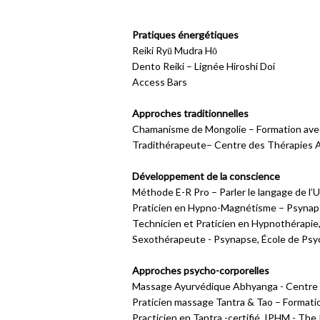
Pratiques énergétiques
Reiki Ryū Mudra Hō
Dento Reiki – Lignée Hiroshi Doi
Access Bars
Approches traditionnelles
Chamanisme de Mongolie – Formation ave
Tradithérapeute– Centre des Thérapies A
Développement de la conscience
Méthode E-R Pro – Parler le langage de l’U
Praticien en Hypno-Magnétisme – Psynaps
Technicien et Praticien en Hypnothérapi
Sexothérapeute - Psynapse, École de Psy
Approches psycho-corporelles
Massage Ayurvédique Abhyanga - Centre d
Praticien massage Tantra & Tao – Formati
Practicien en Tantra -certifié IPHM - The 